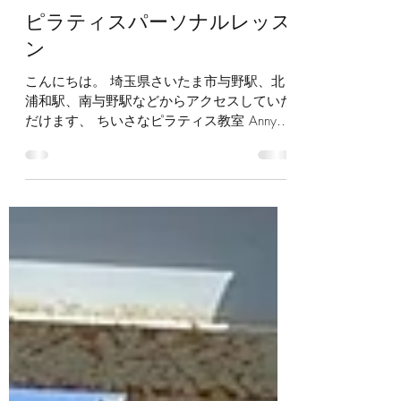
6月2日
読了時間: 2分
ピラティスパーソナルレッス
ン
こんにちは。 埼玉県さいたま市与野駅、北
浦和駅、南与野駅などからアクセスしていた
だけます、 ちいさなピラティス教室 Anny
Pilates アニーピラティスです。 パーソナル
レッスンについて、 2026年からの変更点を
お知らせいたします。 ●キャンセル料金の規
定を変更いたします 自宅スタジオでのピラ
ティスマシン(リフォーマー＆チェア)を使っ
たレッスンを開始いたしました。 ひとつの
場所で、過緊張を和らげる動きから、アドバ
ンスなエクササイズまで、より多様な選択肢
の中から、レッスンをご提供することが可能
となります。 ●キャンセル料金の規定を変更