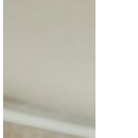
ね。 ピラティスを通して、お身体のコンデ
ィションを整えるお手伝いができれば嬉しい
です ＼今週末からのグループレッスン／
8/8〜のプログラム ピラティスで！ 「身体
の伸びを引き出そう」 肩が上がったり、お
腹を突き出したり。 身体を潰すように、ア
ンバランスな状態で使っていませんか？ 今
回のプログラムでは、身体を引き伸ばして、
自然と軸を保つ感覚を養うことをテーマにし
ています。背骨を端から端まで静かな波のよ
うにひとつづつ動かしたり、呼吸と共に自然
に集中できるお時間となればと思います。
もちろん、全身鍛える内容となっておりま
す。連休の方もそうでない方も、ご都合よろ
しければぜひ♪ 8/8(土)8:15〜
8/9(日)8:15〜 8/14(金)19:15〜 レッスン料
2,000円(体験1,500円) レ