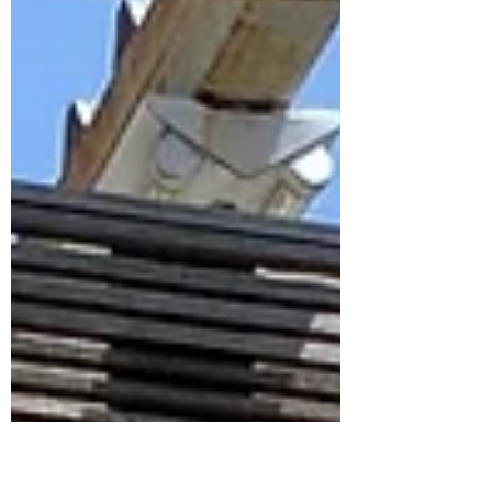
いたします 現在まで、キャンセルの場合に
はスタジオ代実費のみをいただいておりまし
たが、レッスンの準備にかかる時間や機会損
失の観点より、2026年2月より、当日キャン
セルはレッスン料の100%をお支払いいただ
くよう変更いたします。また、これまで通
り、レンタルスタジオ使用のパーソナルレッ
スンの場合は7日前よりスタジオキャンセル
料実費がかかりますので、ご了承下さい。
ご質問などありましたら、お気軽にお問合せ
ください。