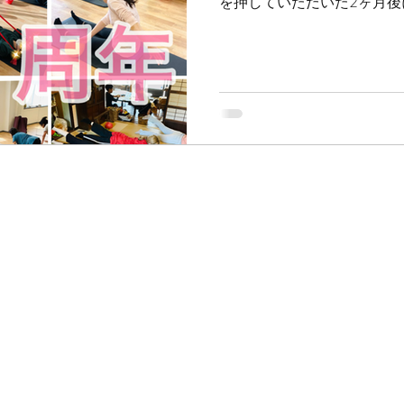
を押していただいた2ヶ月後
偶然のように知って好奇心
ま。 足りない知識や経験や
バイスを下さ...