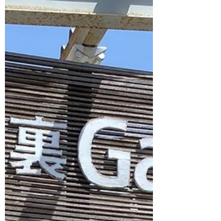
レッスンについて、 2026年からの変更点を
お知らせいたします。 ●キャンセル料金の規
定を変更いたします 自宅スタジオでのピラ
ティスマシン(リフォーマー＆チェア)を使っ
たレッスンを開始いたしました。 ひとつの
場所で、過緊張を和らげる動きから、アドバ
ンスなエクササイズまで、より多様な選択肢
の中から、レッスンをご提供することが可能
となります。 ●キャンセル料金の規定を変更
いたします 現在まで、キャンセルの場合に
はスタジオ代実費のみをいただいておりまし
たが、レッスンの準備にかかる時間や機会損
失の観点より、2026年2月より、当日キャン
セルはレッスン料の100%をお支払いいただ
くよう変更いたします。また、これまで通
り、レンタルスタジオ使用のパーソナルレッ
スンの場合は7日前よりスタジオキャンセル
料実費がかかりますので、ご了承下さい。
ご質問などありましたら、お気軽にお問合せ
ください。