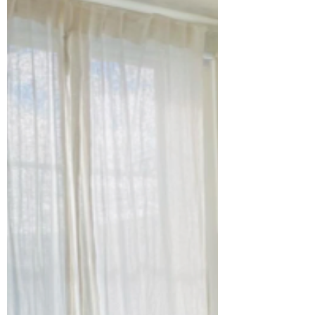
ンバランスな状態で使っていませんか？ 今
回のプログラムでは、身体を引き伸ばして、
自然と軸を保つ感覚を養うことをテーマにし
ています。背骨を端から端まで静かな波のよ
うにひとつづつ動かしたり、呼吸と共に自然
に集中できるお時間となればと思います。
もちろん、全身鍛える内容となっておりま
す。連休の方もそうでない方も、ご都合よろ
しければぜひ♪ 8/8(土)8:15〜
8/9(日)8:15〜 8/14(金)19:15〜 レッスン料
2,000円(体験1,500円) レ