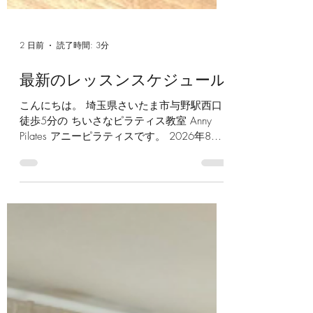
2 日前
読了時間: 3分
最新のレッスンスケジュール
こんにちは。 埼玉県さいたま市与野駅西口
徒歩5分の ちいさなピラティス教室 Anny
Pilates アニーピラティスです。 2026年8
月,9月のグループレッスンのスケジュールで
す。 気圧や湿度の変化で、なんとなく身体
が重かったり、疲れやすさを感じる季節です
ね。 ピラティスを通して、お身体のコンデ
ィションを整えるお手伝いができれば嬉しい
です ＼今週末からのグループレッスン／
8/8〜のプログラム ピラティスで！ 「身体
の伸びを引き出そう」 肩が上がったり、お
腹を突き出したり。 身体を潰すように、ア